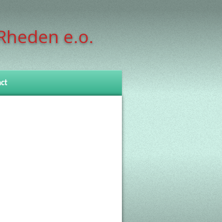
Rheden e.o.
ct
f periodiek?