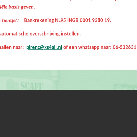
iële basis geven.
 tientje'?
Bankrekening NL95 INGB 0001 9380 19.
utomatische overschrijving instellen.
mailen naar:
pirenc@xs4all.nl
of een whatsapp naar: 06-532631