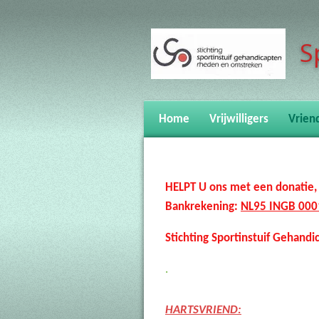
Ga
direct
S
naar
de
hoofdinhoud
Home
Vrijwilligers
Vrien
HELPT U ons 
Bankrekening:
NL95 INGB 000
Stichting Sportinstuif Gehand
.
HARTSVRIEND: