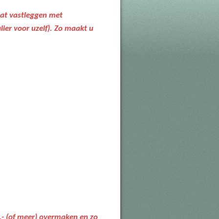
dat vastleggen met
lier voor uzelf). Zo maakt u
0,- (of meer) overmaken en zo