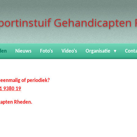
portinstuif Gehandicapten 
den
Nieuws
Foto's
Video's
Organisatie
Conta
met een donatie, eenmalig o
1 9380 19
icapten Rheden.