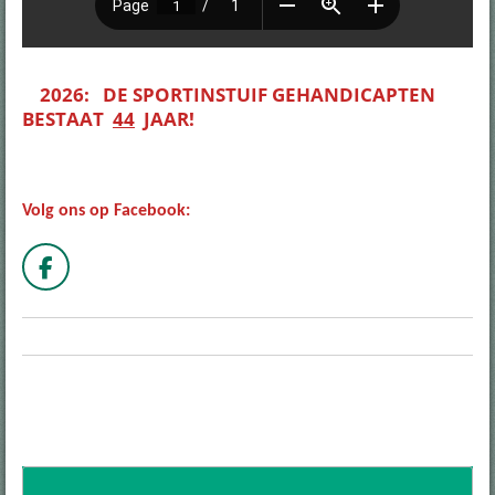
2026: DE SPORTINSTUIF GEHANDICAPTEN
BESTAAT
44
JAAR!
Volg ons op Facebook:
F
a
c
e
b
o
o
k