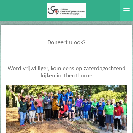
Ga
direct
naar
de
hoofdinhoud
Doneert u ook?
Word vrijwilliger, kom eens op zaterdagochtend
kijken in Theothorne